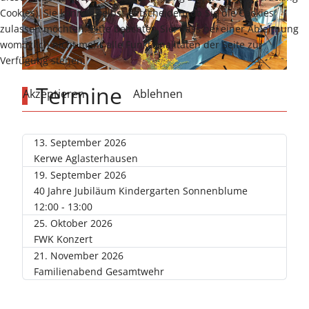
Cookies). Sie können selbst entscheiden, ob Sie die Cookies
zulassen möchten. Bitte beachten Sie, dass bei einer Ablehnung
womöglich nicht mehr alle Funktionalitäten der Seite zur
Verfügung stehen.
Termine
Akzeptieren
Ablehnen
13. September 2026
Kerwe Aglasterhausen
19. September 2026
40 Jahre Jubiläum Kindergarten Sonnenblume
12:00
- 13:00
25. Oktober 2026
FWK Konzert
21. November 2026
Familienabend Gesamtwehr