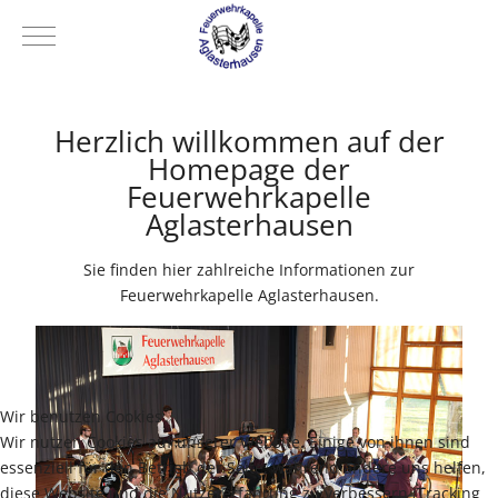
Mobile Menu Toggle
Herzlich willkommen auf der
Homepage der
Feuerwehrkapelle
Aglasterhausen
Sie finden hier zahlreiche Informationen zur
Feuerwehrkapelle Aglasterhausen
.
Wir benutzen Cookies
Wir nutzen Cookies auf unserer Website. Einige von ihnen sind
essenziell für den Betrieb der Seite, während andere uns helfen,
diese Website und die Nutzererfahrung zu verbessern (Tracking